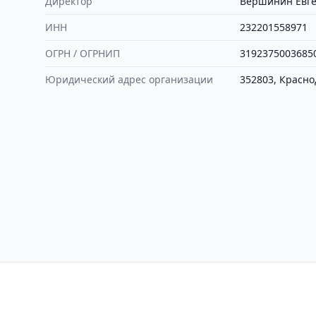
Директор
Вершинин Евге
ИНН
232201558971
ОГРН / ОГРНИП
3192375003685
Юридический адрес организации
352803, Краснод
Контакты
Политика конфиден