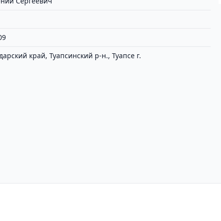
ний Сергеевич
09
арский край, Туапсинский р-н., Туапсе г.
циальности
Пользовательское соглашение
Вх