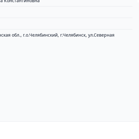
а Константиновна
кая обл., г.о.Челябинский, г.Челябинск, ул.Северная
циальности
Пользовательское соглашение
Вх