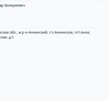
др Валериевич
ская обл., м.р-н Аннинский, г.п.Аннинское, пгт.Анна,
кая, д.5