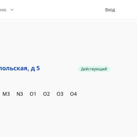
ню
Вход
польская, д 5
Действующий
M3
N3
O1
O2
O3
O4