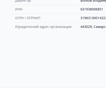
Директор
Волков Владим
ИНН
631938006851
ОГРН / ОГРНИП
3196313001432
Юридический адрес организации
443029, Самарс
Контакты
Политика конфиден