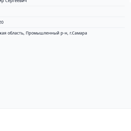
ир Сергеевич
20
кая область, Промышленный р-н, г.Самара
циальности
Пользовательское соглашение
Вх