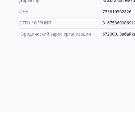
Директор
Михайлов Нико
ИНН
753610502826
ОГРН / ОГРНИП
3167536000691
Юридический адрес организации
672000, Забайк
Контакты
Политика конфиден