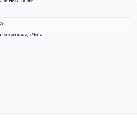
лай Николаевич
09
альский край, г.Чита
циальности
Пользовательское соглашение
Вх