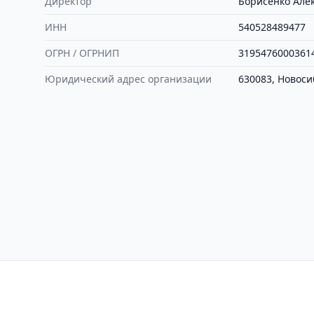
Директор
Борисенко Але
ИНН
540528489477
ОГРН / ОГРНИП
3195476000361
Юридический адрес организации
630083, Новоси
Контакты
Политика конфиден