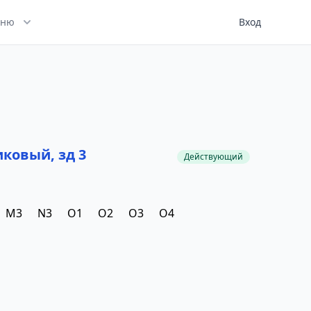
ню
Вход
иковый, зд 3
Действующий
M3
N3
O1
O2
O3
O4