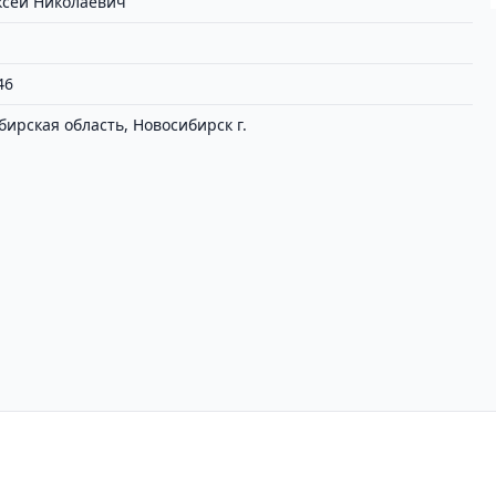
ксей Николаевич
46
бирская область, Новосибирск г.
циальности
Пользовательское соглашение
Вх