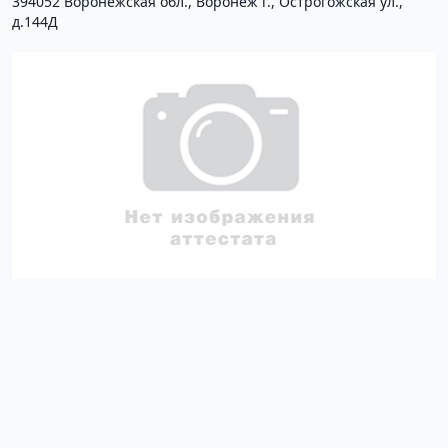
394052 Воронежская обл., Воронеж г., Острогожская ул.,
д.144Д