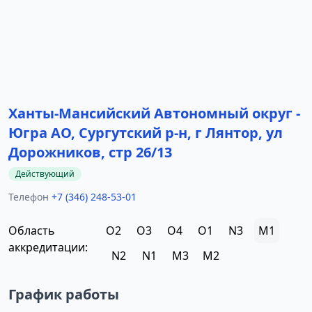
Ханты-Мансийский Автономный округ -
Югра АО, Сургутский р-н, г Лянтор, ул
Дорожников, стр 26/13
Действующий
Телефон
+7 (346) 248-53-01
Область
O2
O3
O4
O1
N3
M1
аккредитации:
N2
N1
M3
M2
График работы