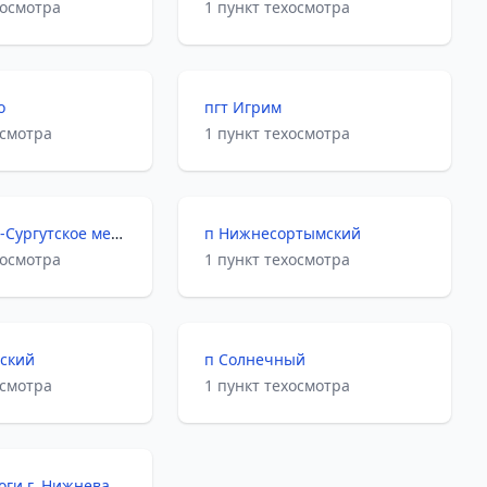
хосмотра
1 пункт техосмотра
о
пгт Игрим
осмотра
1 пункт техосмотра
тер Западно-Сургутское месторождение
п Нижнесортымский
хосмотра
1 пункт техосмотра
вский
п Солнечный
осмотра
1 пункт техосмотра
тер автодороги г. Нижневартовск - пос. Излучинск