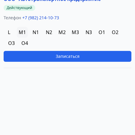
Действующий
Телефон
+7 (982) 214-10-73
L
M1
N1
N2
M2
M3
N3
O1
O2
O3
O4
Записаться