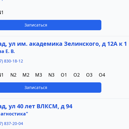
N1
Записаться
ад, ул им. академика Зелинского, д 12А к 1
 Е. В.
7) 830-18-12
N1
N2
M2
M3
N3
O1
O2
O3
O4
Записаться
ад, ул 40 лет ВЛКСМ, д 94
иагностика"
7) 837-20-04