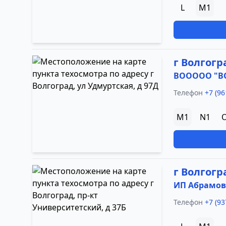
L
M1
г Волгогр
ВООООО "В
Телефон
+7 (96
M1
N1
г Волгогр
ИП Абрамов 
Телефон
+7 (93