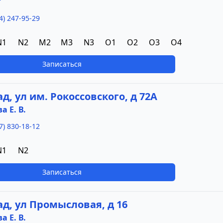
"
4) 247-95-29
N1
N2
M2
M3
N3
O1
O2
O3
O4
Записаться
ад, ул им. Рокоссовского, д 72А
 Е. В.
7) 830-18-12
N1
N2
Записаться
ад, ул Промысловая, д 16
 Е. В.