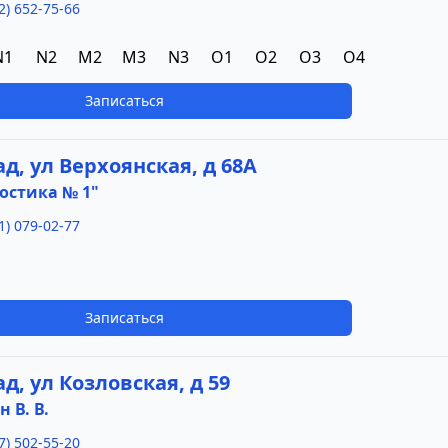
2) 652-75-66
N1
N2
M2
M3
N3
O1
O2
O3
O4
Записаться
ад, ул Верхоянская, д 68А
остика № 1"
1) 079-02-77
Записаться
ад, ул Козловская, д 59
 В. В.
7) 502-55-20