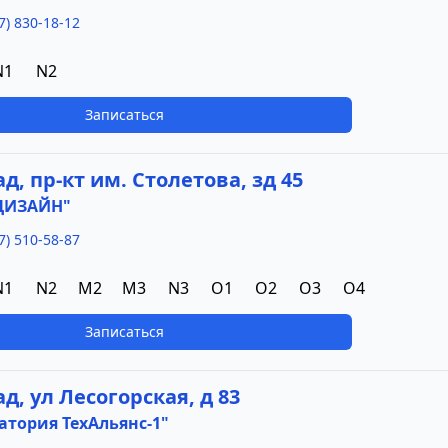
7) 830-18-12
N1
N2
Записаться
ад, пр-кт им. Столетова, зд 45
ДИЗАЙН"
7) 510-58-87
N1
N2
M2
M3
N3
O1
O2
O3
O4
Записаться
ад, ул Лесогорская, д 83
тория ТехАльянс-1"