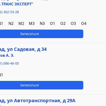
 ТРАНС ЭКСПЕРТ"
2) 362-53-28
N1
N2
M2
M3
N3
O1
O2
O3
O4
Записаться
д, ул Садовая, д 34
в А. Э.
1) 086-46-00
N1
Записаться
ад, ул Автотранспортная, д 29А