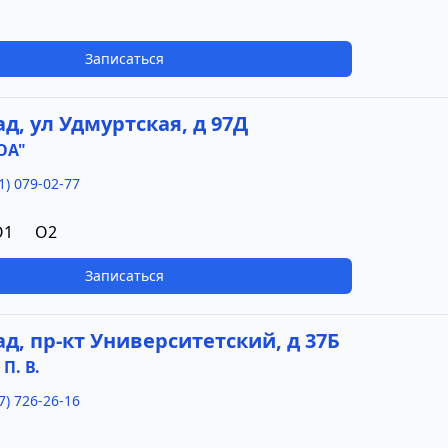
Записаться
ад, ул Удмуртская, д 97Д
ОА"
1) 079-02-77
O1
O2
Записаться
ад, пр-кт Университетский, д 37Б
П. В.
7) 726-26-16