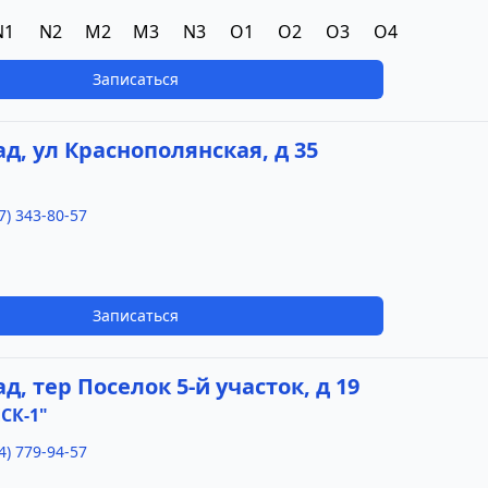
N1
N2
M2
M3
N3
O1
O2
O3
O4
Записаться
ад, ул Краснополянская, д 35
7) 343-80-57
Записаться
д, тер Поселок 5-й участок, д 19
СК-1"
4) 779-94-57