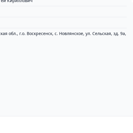
гей Кириллович
ая обл., г.о. Воскресенск, с. Новлянское, ул. Сельская, зд. 9а,
циальности
Пользовательское соглашение
Вх