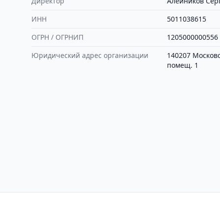
Директор
Алейников Сер
ИНН
5011038615
ОГРН / ОГРНИП
1205000000556
Юридический адрес организации
140207 Московск
помещ. 1
Контакты
Политика конфиден