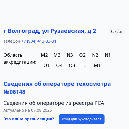
г Волгоград, ул Рузаевская, д 2
Закрыт
Телефон
+7 (904) 413-33-31
Область
M2
M3
N3
O2
N2
N1
аккредитации:
O1
O4
O3
L
M1
Сведения об операторе техосмотра
№06148
Сведения об операторе из реестра РСА
Актуально на 07.08.2026
Это ваша организация?
Вход для руководителя