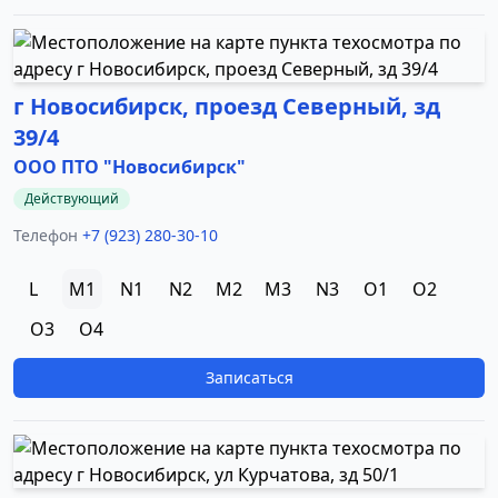
г Новосибирск, проезд Северный, зд
39/4
ООО ПТО "Новосибирск"
Действующий
Телефон
+7 (923) 280-30-10
L
M1
N1
N2
M2
M3
N3
O1
O2
O3
O4
Записаться