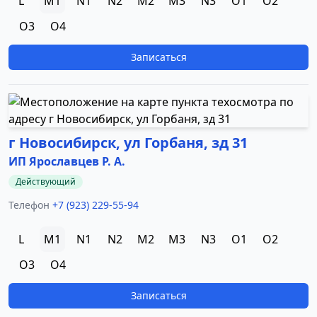
L
M1
N1
N2
M2
M3
N3
O1
O2
O3
O4
Записаться
г Новосибирск, ул Горбаня, зд 31
ИП Ярославцев Р. А.
Действующий
Телефон
+7 (923) 229-55-94
L
M1
N1
N2
M2
M3
N3
O1
O2
O3
O4
Записаться