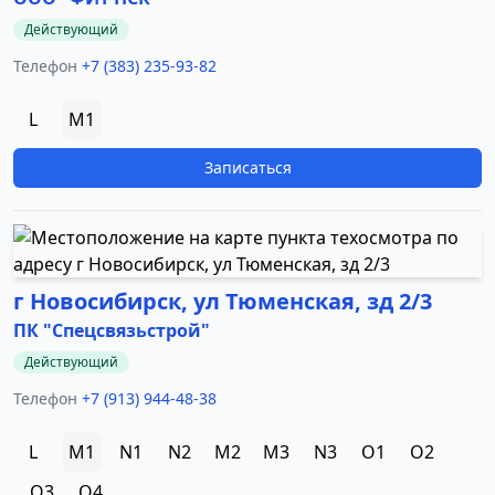
Действующий
Телефон
+7 (383) 235-93-82
L
M1
Записаться
г Новосибирск, ул Тюменская, зд 2/3
ПК "Спецсвязьстрой"
Действующий
Телефон
+7 (913) 944-48-38
L
M1
N1
N2
M2
M3
N3
O1
O2
O3
O4