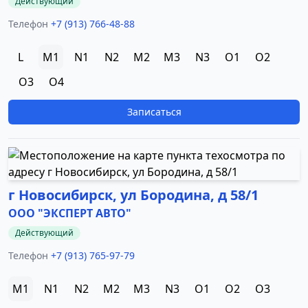
Действующий
Телефон
+7 (913) 766-48-88
L
M1
N1
N2
M2
M3
N3
O1
O2
O3
O4
Записаться
г Новосибирск, ул Бородина, д 58/1
ООО "ЭКСПЕРТ АВТО"
Действующий
Телефон
+7 (913) 765-97-79
M1
N1
N2
M2
M3
N3
O1
O2
O3