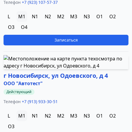
Телефон
+7 (923) 107-57-37
L
M1
N1
N2
M2
M3
N3
O1
O2
O3
O4
Записаться
г Новосибирск, ул Одоевского, д 4
ООО "Автотест"
Действующий
Телефон
+7 (913) 933-30-51
L
M1
N1
N2
M2
M3
N3
O1
O2
O3