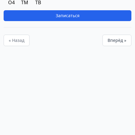
O4
TM
TB
Записаться
« Назад
Вперёд »