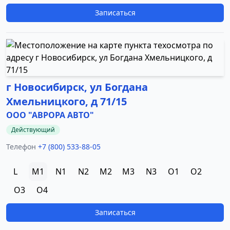
Записаться
г Новосибирск, ул Богдана
Хмельницкого, д 71/15
ООО "АВРОРА АВТО"
Действующий
Телефон
+7 (800) 533-88-05
L
M1
N1
N2
M2
M3
N3
O1
O2
O3
O4
Записаться